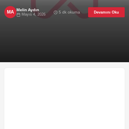
for a mortgage, a new car loan, or even...
Melin Aydın
MA
5 dk okuma
Devamını Oku
Mayıs 4, 2026