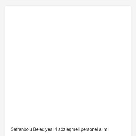
sadece hız mı demek? Telefonumuzda 5G’yi nasıl aktif
ederiz? […]
Safranbolu Belediyesi 4 sözleşmeli personel alımı