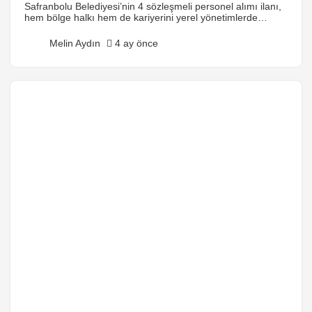
Safranbolu Belediyesi’nin 4 sözleşmeli personel alımı ilanı,
hem bölge halkı hem de kariyerini yerel yönetimlerde
şekillendirmek isteyen adaylar için önemli bir fırsat sunuyor.
UNESCO Dünya Miras Listesi’nde yer alan, tarihi ve kültürel
Melin Aydın
4 ay önce
dokusuyla dünyanın göz bebeği olan bir kentte hizmet
etmek, sadece bir iş değil, aynı zamanda bir sorumluluktur.
Bu yazıda, sözleşmeli personel alım sürecinin […]