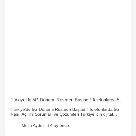
Türkiye’de 5G Dönemi Resmen Başladı! Telefonlarda 5G
Nasıl Açılır? Sorunlar ve Çözümleri
Türkiye’de 5G Dönemi Resmen Başladı! Telefonlarda 5G
Nasıl Açılır? Sorunları ve Çözümleri Türkiye için dijital
dönüşümün en büyük adımlarından biri nihayet atıldı: 5G
teknolojisi resmen kullanıma sunuldu! Yıllardır beklenen,
Melin Aydın
4 ay önce
“Acaba ne zaman gelecek?” diye sorulan o yüksek hızlı
internet dönemi artık cebimizde. Peki, bu yeni teknoloji