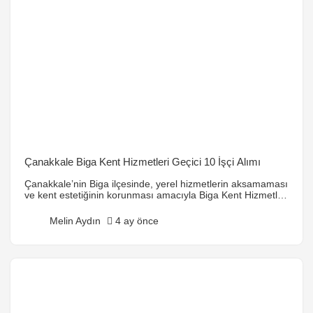
Çanakkale Biga Kent Hizmetleri Geçici 10 İşçi Alımı
Çanakkale’nin Biga ilçesinde, yerel hizmetlerin aksamaması
ve kent estetiğinin korunması amacıyla Biga Kent Hizmetleri
bünyesinde gerçekleştirilen işçi alımları, bölge halkı için
önemli bir istihdam kapısıdır. Özellikle 2026 yılı içerisinde
Melin Aydın
4 ay önce
periyodik olarak açılan geçici işçi pozisyonları, hem
belediye hizmetlerine taze kan sağlamakta hem de iş
arayan vatandaşlara kamu bünyesinde deneyim
kazandırmaktadır. Aşağıda, Biga Kent Hizmetleri’nin alım
[…]