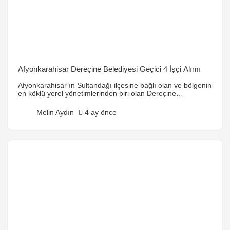
Afyonkarahisar Dereçine Belediyesi Geçici 4 İşçi Alımı
Afyonkarahisar’ın Sultandağı ilçesine bağlı olan ve bölgenin
en köklü yerel yönetimlerinden biri olan Dereçine
Belediyesi, kentin hizmet kalitesini artırmak ve mevsimsel iş
yükünü hafifletmek amacıyla zaman zaman “Geçici İşçi”
Melin Aydın
4 ay önce
alımları gerçekleştirmektedir. Dereçine Belediyesi
bünyesinde açılan bu 4 kişilik istihdam ilanı, sadece bir iş
kapısı değil, aynı zamanda beldenin çevre düzenlemesi, alt
yapı çalışmaları ve kamusal […]