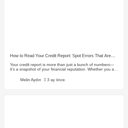
How to Read Your Credit Report: Spot Errors That Are
Costing You Money
Your credit report is more than just a bunch of numbers—
it’s a snapshot of your financial reputation. Whether you are
applying for a mortgage, a new car loan, or even a credit
card, lenders rely on this report to decide if you are a
Melin Aydın
3 ay önce
trustworthy borrower. A strong credit history can unlock
lower interest rates […]