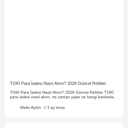
TOKİ Para İadesi Nasıl Alınır? 2026 Güncel Rehber
TOKİ Para İadesi Nasıl Alınır? 2026 Güncel Rehber TOKİ
para iadesi nasıl alınır, ne zaman yatar ve hangi bankadan
çekilir? 2026 güncel TOKİ başvuru ücreti iadesi rehberi.
TOKİ projelerine başvuru yaptıysan ve kura sonucunda
Melin Aydın
3 ay önce
konut çıkmadıysa, yatırdığın başvuru ücretini geri
alabilirsin. Ancak birçok kişi TOKİ para iadesi sürecinin nasıl
işlediğini tam olarak bilmediği için gereksiz […]