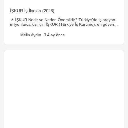
İŞKUR İş İlanları (2026)
📌 İŞKUR Nedir ve Neden Önemlidir? Türkiye’de iş arayan
milyonlarca kişi için İŞKUR (Türkiye İş Kurumu), en güvenilir
ve resmi iş bulma platformudur. Devlet destekli olması
sayesinde hem işverenler hem de iş arayanlar için güvenli
Melin Aydın
4 ay önce
bir köprü görevi görür. 👉 Özellikle 2026 yılında artan
dijitalleşme ile birlikte İŞKUR iş ilanları, hem mavi yaka hem
beyaz […]