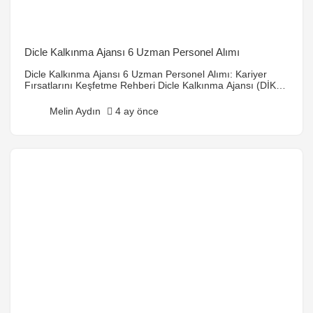
Dicle Kalkınma Ajansı 6 Uzman Personel Alımı
Dicle Kalkınma Ajansı 6 Uzman Personel Alımı: Kariyer
Fırsatlarını Keşfetme Rehberi Dicle Kalkınma Ajansı (DİKA),
bölgenin sosyo-ekonomik kalkınmasına yön veren kritik bir
kamu kurumu olarak, düzenli olarak nitelikli profesyonelleri
Melin Aydın
4 ay önce
bünyesine katmaktadır. Son dönemde duyurulan Dicle
Kalkınma Ajansı 6 Uzman Personel Alımı ilanı, bölgedeki
kariyer hedeflerini gerçekleştirmek isteyenler için heyecan
verici bir fırsat sunmaktadır. Bu kapsamlı […]