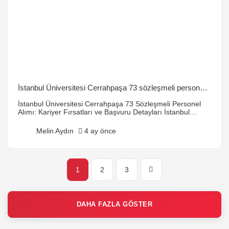
İstanbul Üniversitesi Cerrahpaşa 73 sözleşmeli personel
alımı
İstanbul Üniversitesi Cerrahpaşa 73 Sözleşmeli Personel
Alımı: Kariyer Fırsatları ve Başvuru Detayları İstanbul
Üniversitesi Cerrahpaşa (İU Cerrahpaşa), Türkiye’nin en
köklü ve saygın sağlık ve eğitim kurumlarından biridir.
Melin Aydın
4 ay önce
Sağlık sektöründeki öncü rolü ve akademik başarısıyla
bilinen bu kurum, zaman zaman yaptığı personel alımlarıyla
hem nitelikli profesyonellere hem de yeni mezunlara önemli
kariyer kapıları açmaktadır. Son dönemde […]
1
2
3
DAHA FAZLA GÖSTER