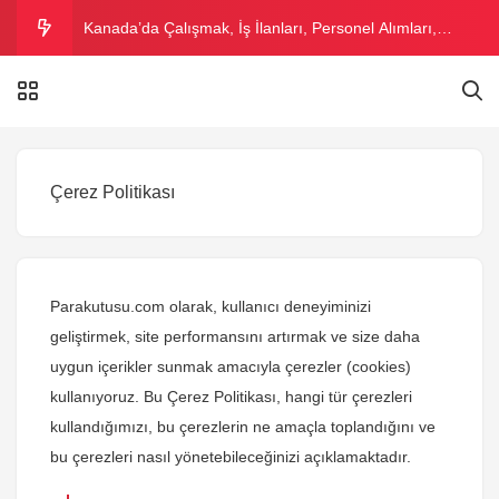
Kanada’da Çalışmak, İş İlanları, Personel Alımları,
Kanada Asgari Ücret 2026
Kızılay Personel Maaşı 2026 – Kızılay Çalışma Şartları
Voleybol Maç Bileti Fiyatları 2026 – Voleybol Maçı Bilet
Çerez Politikası
Fiyatları
Kıbrıs’ta Sigara Fiyatları 2026 – Kıbrıs Sigara Markaları
Tam Liste
Tostçu Dükkanı Açmak | Tostçu Açma Maliyeti ve
Parakutusu.com
Ortalama Kazancı 2026
olarak, kullanıcı deneyiminizi
geliştirmek, site performansını artırmak ve size daha
uygun içerikler sunmak amacıyla çerezler (cookies)
kullanıyoruz. Bu Çerez Politikası, hangi tür çerezleri
kullandığımızı, bu çerezlerin ne amaçla toplandığını ve
bu çerezleri nasıl yönetebileceğinizi açıklamaktadır.