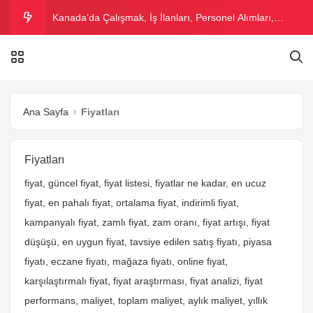
Kanada’da Çalışmak, İş İlanları, Personel Alımları,
Kanada Asgari Ücret 2026
Kızılay Personel Maaşı 2026 – Kızılay Çalışma Şartları
Voleybol Maç Bileti Fiyatları 2026 – Voleybol Maçı Bilet
Ana Sayfa
Fiyatları
Fiyatları
Kıbrıs’ta Sigara Fiyatları 2026 – Kıbrıs Sigara Markaları
Tam Liste
Tostçu Dükkanı Açmak | Tostçu Açma Maliyeti ve
Fiyatları
fiyat, güncel fiyat, fiyat listesi, fiyatlar ne kadar, en ucuz
Ortalama Kazancı 2026
fiyat, en pahalı fiyat, ortalama fiyat, indirimli fiyat,
kampanyalı fiyat, zamlı fiyat, zam oranı, fiyat artışı, fiyat
düşüşü, en uygun fiyat, tavsiye edilen satış fiyatı, piyasa
fiyatı, eczane fiyatı, mağaza fiyatı, online fiyat,
karşılaştırmalı fiyat, fiyat araştırması, fiyat analizi, fiyat
performans, maliyet, toplam maliyet, aylık maliyet, yıllık