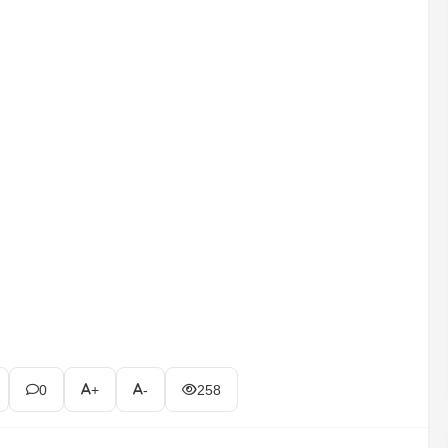
0
+
-
258