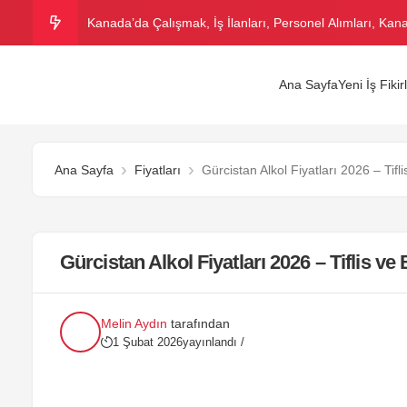
Kanada’da Çalışmak, İş İlanları, Personel Alımları, Ka
Kızılay Personel Maaşı 2026 – Kızılay Çalışma Şartları
Ana Sayfa
Yeni İş Fikirl
Voleybol Maç Bileti Fiyatları 2026 – Voleybol Maçı Bilet F
Kıbrıs’ta Sigara Fiyatları 2026 – Kıbrıs Sigara Markalar
Ana Sayfa
Fiyatları
Gürcistan Alkol Fiyatları 2026 – Tif
Tostçu Dükkanı Açmak | Tostçu Açma Maliyeti ve Orta
Gürcistan Alkol Fiyatları 2026 – Tiflis 
Melin Aydın
tarafından
1 Şubat 2026
yayınlandı /