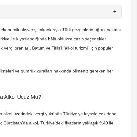
+
e ekonomik alışveriş imkanlarıyla Türk gezginlerin uğrak noktası
, Türkiye ile kıyaslandığında hâlâ oldukça cazip seçenekler
ergi oranları, Batum ve Tiflis’i “alkol turizmi” için popüler
at listeleri ve gümrük kuralları hakkında bilmeniz gereken her
’da Alkol Ucuz Mu?
nin alkol üzerindeki vergi yükünün Türkiye’ye kıyasla çok daha
 Gürcistan’da alkol, Türkiye’deki fiyatların yaklaşık
%40 ile