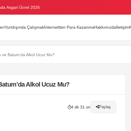
nada Asgari Ücret 2026
eri
Yurtdışında Çalışmak
İnternettten Para Kazanma
Hakkımızda
İletişim
iyatları
ı Tam Liste
lis ve Batum’da Alkol Ucuz Mu?
lama Kazancı 2026
ve Batum’da Alkol Ucuz Mu?
4 dk 31 sn
Paylaş