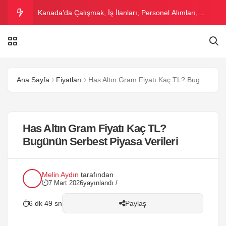
Kanada’da Çalışmak, İş İlanları, Personel Alımları,
Kanada Asgari Ücret 2026
Kızılay Personel Maaşı 2026 – Kızılay Çalışma Şartları
Voleybol Maç Bileti Fiyatları 2026 – Voleybol Maçı Bilet
Ana Sayfa
Fiyatları
Has Altın Gram Fiyatı Kaç TL? Bugünün Serbest Piyasa Verileri
Fiyatları
Kıbrıs’ta Sigara Fiyatları 2026 – Kıbrıs Sigara Markaları
Tam Liste
Tostçu Dükkanı Açmak | Tostçu Açma Maliyeti ve
Has Altın Gram Fiyatı Kaç TL?
Ortalama Kazancı 2026
Bugünün Serbest Piyasa Verileri
Melin Aydın
tarafından
7 Mart 2026
yayınlandı /
6 dk 49 sn
Paylaş