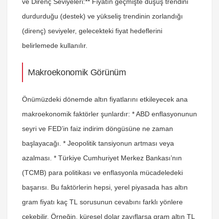
ve Direnç Seviyeleri:** Fiyatın geçmişte düşüş trendini
durdurduğu (destek) ve yükseliş trendinin zorlandığı
(direnç) seviyeler, gelecekteki fiyat hedeflerini
belirlemede kullanılır.
Makroekonomik Görünüm
Önümüzdeki dönemde altın fiyatlarını etkileyecek ana
makroekonomik faktörler şunlardır: * ABD enflasyonunun
seyri ve FED’in faiz indirim döngüsüne ne zaman
başlayacağı. * Jeopolitik tansiyonun artması veya
azalması. * Türkiye Cumhuriyet Merkez Bankası’nın
(TCMB) para politikası ve enflasyonla mücadeledeki
başarısı. Bu faktörlerin hepsi, yerel piyasada
has altın
gram fiyatı kaç TL
sorusunun cevabını farklı yönlere
çekebilir. Örneğin, küresel dolar zayıflarsa gram altın TL