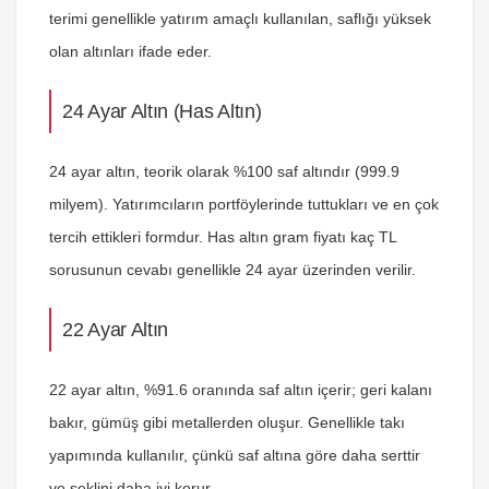
terimi genellikle yatırım amaçlı kullanılan, saflığı yüksek
olan altınları ifade eder.
24 Ayar Altın (Has Altın)
24 ayar altın, teorik olarak %100 saf altındır (999.9
milyem). Yatırımcıların portföylerinde tuttukları ve en çok
tercih ettikleri formdur.
Has altın gram fiyatı kaç TL
sorusunun cevabı genellikle 24 ayar üzerinden verilir.
22 Ayar Altın
22 ayar altın, %91.6 oranında saf altın içerir; geri kalanı
bakır, gümüş gibi metallerden oluşur. Genellikle takı
yapımında kullanılır, çünkü saf altına göre daha serttir
ve şeklini daha iyi korur.