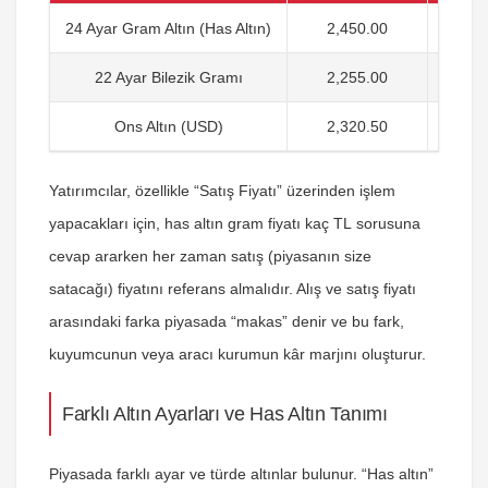
24 Ayar Gram Altın (Has Altın)
2,450.00
2,
22 Ayar Bilezik Gramı
2,255.00
2,
Ons Altın (USD)
2,320.50
2,
Yatırımcılar, özellikle “Satış Fiyatı” üzerinden işlem
yapacakları için,
has altın gram fiyatı kaç TL
sorusuna
cevap ararken her zaman satış (piyasanın size
satacağı) fiyatını referans almalıdır. Alış ve satış fiyatı
arasındaki farka piyasada “makas” denir ve bu fark,
kuyumcunun veya aracı kurumun kâr marjını oluşturur.
Farklı Altın Ayarları ve Has Altın Tanımı
Piyasada farklı ayar ve türde altınlar bulunur. “Has altın”