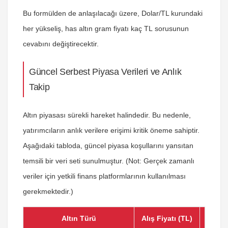
Bu formülden de anlaşılacağı üzere, Dolar/TL kurundaki
her yükseliş,
has altın gram fiyatı kaç TL
sorusunun
cevabını değiştirecektir.
Güncel Serbest Piyasa Verileri ve Anlık
Takip
Altın piyasası sürekli hareket halindedir. Bu nedenle,
yatırımcıların anlık verilere erişimi kritik öneme sahiptir.
Aşağıdaki tabloda, güncel piyasa koşullarını yansıtan
temsili bir veri seti sunulmuştur. (Not: Gerçek zamanlı
veriler için yetkili finans platformlarının kullanılması
gerekmektedir.)
Altın Türü
Alış Fiyatı (TL)
Satış 