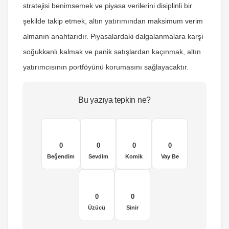
stratejisi benimsemek ve piyasa verilerini disiplinli bir
şekilde takip etmek, altın yatırımından maksimum verim
almanın anahtarıdır. Piyasalardaki dalgalanmalara karşı
soğukkanlı kalmak ve panik satışlardan kaçınmak, altın
yatırımcısının portföyünü korumasını sağlayacaktır.
Bu yazıya tepkin ne?
0
0
0
0
Beğendim
Sevdim
Komik
Vay Be
0
0
Üzücü
Sinir